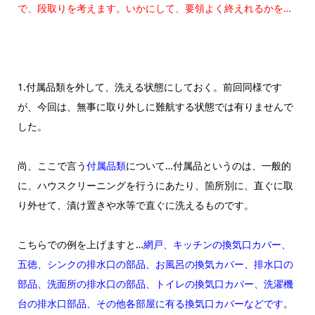
で、段取りを考えます。いかにして、要領よく終えれるかを…
1.付属品類を外して、洗える状態にしておく。前回同様です
が、今回は、無事に取り外しに難航する状態では有りませんで
した。
尚、ここで言う
付属品類
について…付属品というのは、一般的
に、ハウスクリーニングを行うにあたり、箇所別に、直ぐに取
り外せて、漬け置きや水等で直ぐに洗えるものです。
こちらでの例を上げますと…
網戸、キッチンの換気口カバー、
五徳、シンクの排水口の部品、お風呂の換気カバー、排水口の
部品、洗面所の排水口の部品、トイレの換気口カバー、洗濯機
台の排水口部品、その他各部屋に有る換気口カバーなどです
。